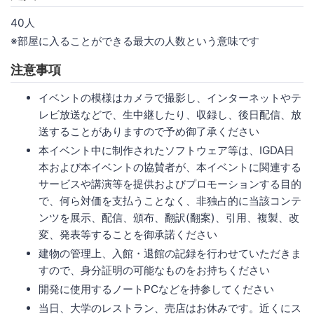
40人
※部屋に入ることができる最大の人数という意味です
注意事項
イベントの模様はカメラで撮影し、インターネットやテ
レビ放送などで、生中継したり、収録し、後日配信、放
送することがありますので予め御了承ください
本イベント中に制作されたソフトウェア等は、IGDA日
本および本イベントの協賛者が、本イベントに関連する
サービスや講演等を提供およびプロモーションする目的
で、何ら対価を支払うことなく、非独占的に当該コンテ
ンツを展示、配信、頒布、翻訳(翻案)、引用、複製、改
変、発表等することを御承諾ください
建物の管理上、入館・退館の記録を行わせていただきま
すので、身分証明の可能なものをお持ちください
開発に使用するノートPCなどを持参してください
当日、大学のレストラン、売店はお休みです。近くにス